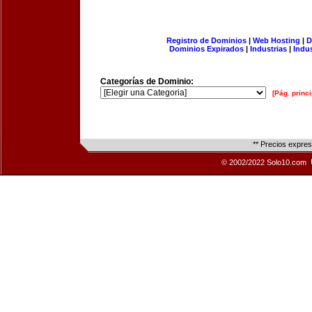
Registro de Dominios
|
Web Hosting
|
D
Dominios Expirados
|
Industrias
|
Indu
Categorías de Dominio:
[Pág. princi
** Precios expre
© 2002/2022 Solo10.com