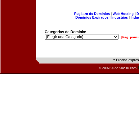
Registro de Dominios
|
Web Hosting
|
D
Dominios Expirados
|
Industrias
|
Indu
Categorías de Dominio:
[Pág. princi
** Precios expre
© 2002/2022 Solo10.com