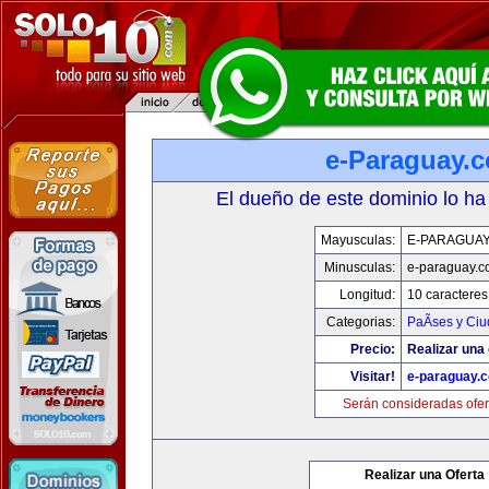
e-Paraguay.
El dueño de este dominio lo ha
Mayusculas:
E-PARAGUA
Minusculas:
e-paraguay.c
Longitud:
10 caracteres
Categorias:
PaÃ­ses y Ci
Precio:
Realizar una 
Visitar!
e-paraguay.
Serán consideradas ofer
Realizar una Oferta