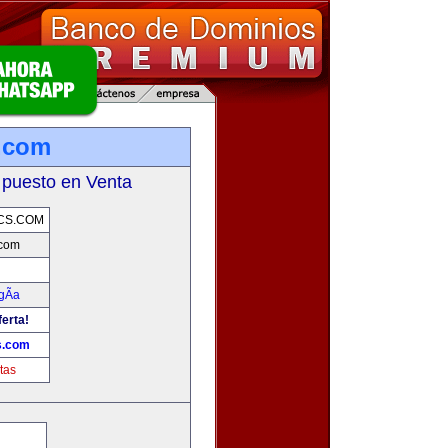
.com
 puesto en Venta
CS.COM
.com
gÃ­a
ferta!
s.com
tas