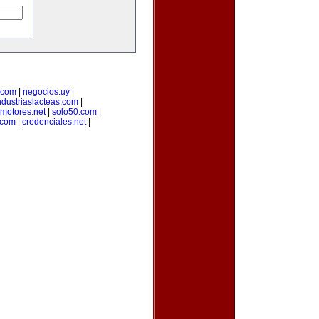
.com
|
negocios.uy
|
ndustriaslacteas.com
|
motores.net
|
solo50.com
|
.com
|
credenciales.net
|