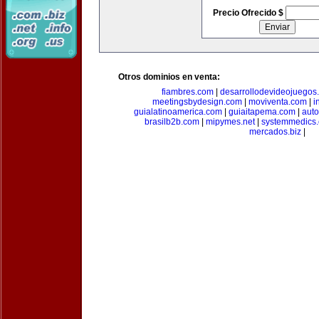
Precio Ofrecido $
Otros dominios en venta:
fiambres.com
|
desarrollodevideojuegos
meetingsbydesign.com
|
moviventa.com
|
i
guialatinoamerica.com
|
guiaitapema.com
|
auto
brasilb2b.com
|
mipymes.net
|
systemmedics
mercados.biz
|