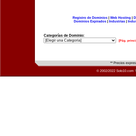
Registro de Dominios
|
Web Hosting
|
D
Dominios Expirados
|
Industrias
|
Indu
Categorías de Dominio:
[Pág. princi
** Precios expre
© 2002/2022 Solo10.com