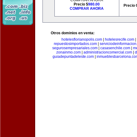
COMPRAR AHORA
Precio $
980.00
Precio 
COMPRAR AHORA
Otros dominios en venta:
hotelesflorianopolis.com
|
hotelesrecife.com
|
repuestosimportados.com
|
serviciodeinformacio
segurosempresariales.com
|
casasenchile.com
|
me
zonainmo.com
|
administracioncomercial.com
|
d
guiadepuntadeleste.com
|
inmueblesbarcelona.co