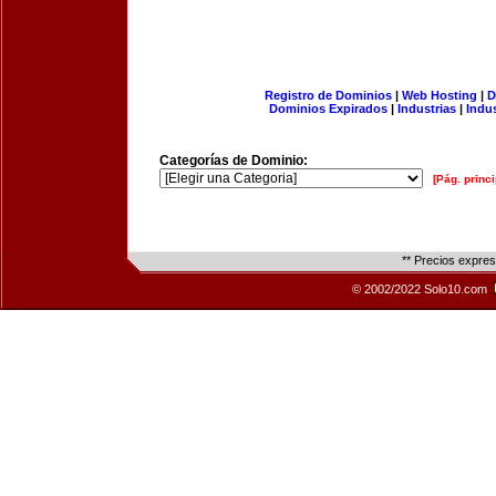
Registro de Dominios
|
Web Hosting
|
D
Dominios Expirados
|
Industrias
|
Indu
Categorías de Dominio:
[Pág. princi
** Precios expre
© 2002/2022 Solo10.com