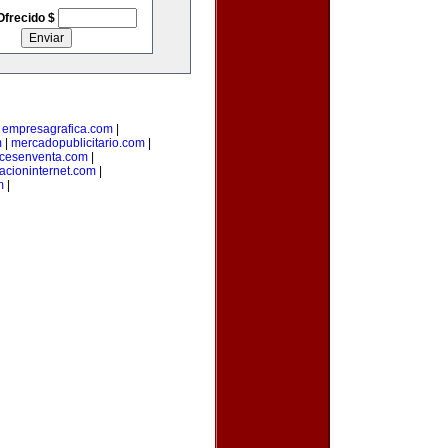
Ofrecido $
|
empresagrafica.com
|
m
|
mercadopublicitario.com
|
icesenventa.com
|
acioninternet.com
|
m
|