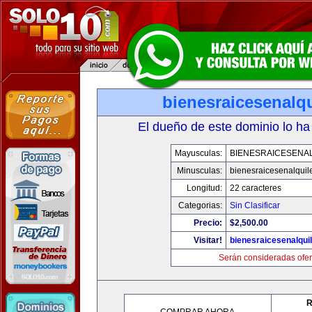
bienesraicesenalq
El dueño de este dominio lo ha
Mayusculas:
BIENESRAICESENA
Minusculas:
bienesraicesenalquil
Longitud:
22 caracteres
Categorias:
Sin Clasificar
Precio:
$2,500.00
Visitar!
bienesraicesenalqui
Serán consideradas ofer
R