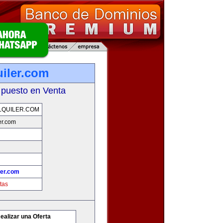
uiler.com
 puesto en Venta
LQUILER.COM
er.com
ler.com
tas
ealizar una Oferta