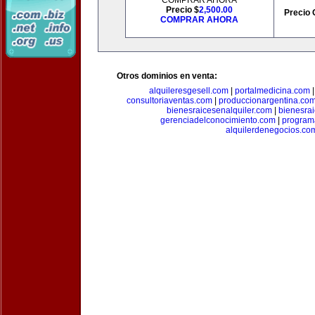
COMPRAR AHORA
Precio $
2,500.00
Precio 
COMPRAR AHORA
Otros dominios en venta:
alquileresgesell.com
|
portalmedicina.com
consultoriaventas.com
|
produccionargentina.co
bienesraicesenalquiler.com
|
bienesra
gerenciadelconocimiento.com
|
program
alquilerdenegocios.co