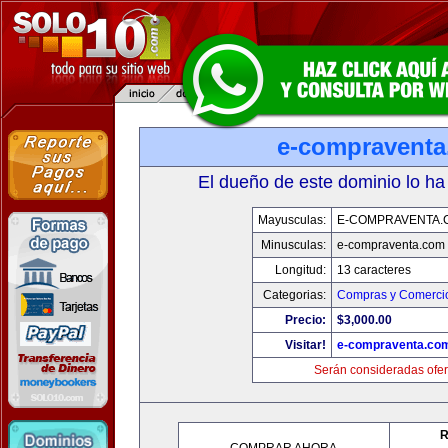
e-compravent
El dueño de este dominio lo ha
Mayusculas:
E-COMPRAVENTA.
Minusculas:
e-compraventa.com
Longitud:
13 caracteres
Categorias:
Compras y Comercio
Precio:
$3,000.00
Visitar!
e-compraventa.co
Serán consideradas ofer
R