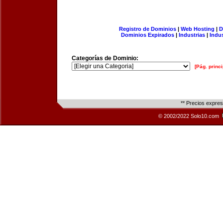
Registro de Dominios
|
Web Hosting
|
D
Dominios Expirados
|
Industrias
|
Indu
Categorías de Dominio:
[Pág. princi
** Precios expre
© 2002/2022 Solo10.com