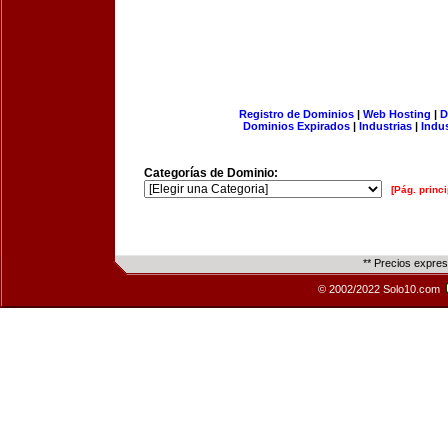
Registro de Dominios
|
Web Hosting
|
D
Dominios Expirados
|
Industrias
|
Indu
Categorías de Dominio:
[Pág. princi
** Precios expre
© 2002/2022 Solo10.com