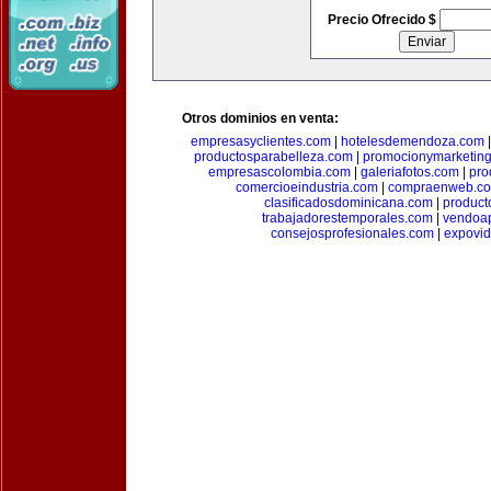
Precio Ofrecido $
Otros dominios en venta:
empresasyclientes.com
|
hotelesdemendoza.com
productosparabelleza.com
|
promocionymarketin
empresascolombia.com
|
galeriafotos.com
|
pro
comercioeindustria.com
|
compraenweb.c
clasificadosdominicana.com
|
product
trabajadorestemporales.com
|
vendoa
consejosprofesionales.com
|
expovi