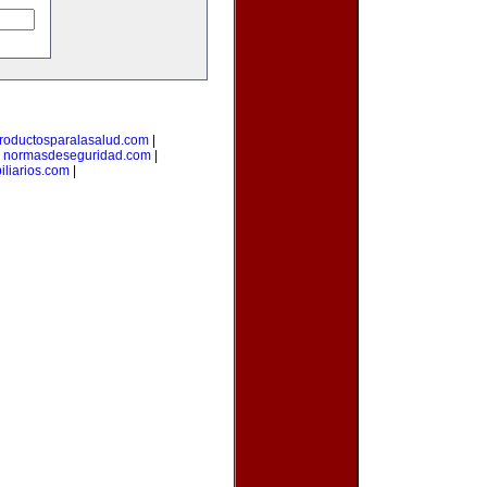
roductosparalasalud.com
|
|
normasdeseguridad.com
|
liarios.com
|