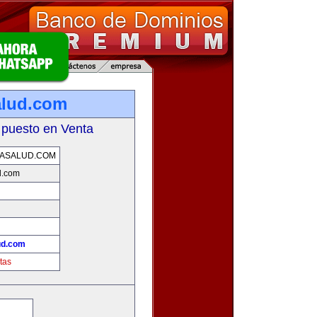
alud.com
 puesto en Venta
ASALUD.COM
d.com
ud.com
tas