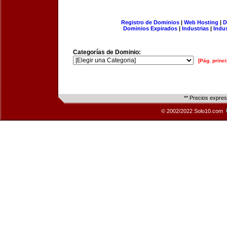
Registro de Dominios
|
Web Hosting
|
D
Dominios Expirados
|
Industrias
|
Indu
Categorías de Dominio:
[Pág. princi
** Precios expre
© 2002/2022 Solo10.com