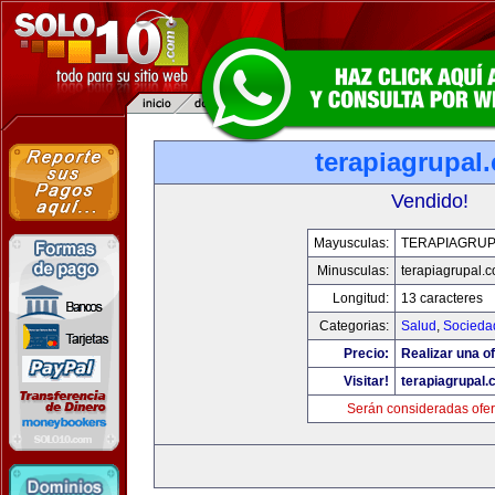
terapiagrupal
Vendido!
Mayusculas:
TERAPIAGRUP
Minusculas:
terapiagrupal.
Longitud:
13 caracteres
Categorias:
Salud
,
Socieda
Precio:
Realizar una of
Visitar!
terapiagrupal
Serán consideradas ofer