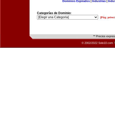
Dominios Expirados
|
Industrias
|
Indu
Categorías de Dominio:
[Pág. princi
** Precios expre
© 2002/2022 Solo10.com