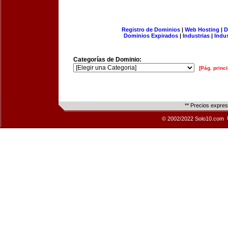
Registro de Dominios
|
Web Hosting
|
D
Dominios Expirados
|
Industrias
|
Indu
Categorías de Dominio:
[Pág. princi
** Precios expre
© 2002/2022 Solo10.com