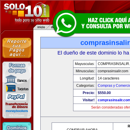
comprasinsali
El dueño de este dominio lo ha
Mayusculas:
COMPRASINSALIR
Minusculas:
comprasinsalir.com
Longitud:
14 caracteres
Categorias:
Compras y Comercio
Precio:
$550.00
Visitar!
comprasinsalir.co
Serán consideradas ofer
R