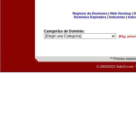
Registro de Dominios
|
Web Hosting
|
D
Dominios Expirados
|
Industrias
|
Indu
Categorías de Dominio:
[Pág. princi
** Precios expre
© 2002/2022 Solo10.com