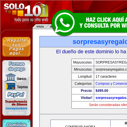
sorpresasyregal
El dueño de este dominio lo ha
Mayusculas:
SORPRESASYREG
Minusculas:
sorpresasyregalos.
Longitud:
17 caracteres
Categorias:
Compras y Comercio
Precio:
$495.00
Visitar!
sorpresasyregalos
Serán consideradas ofer
R