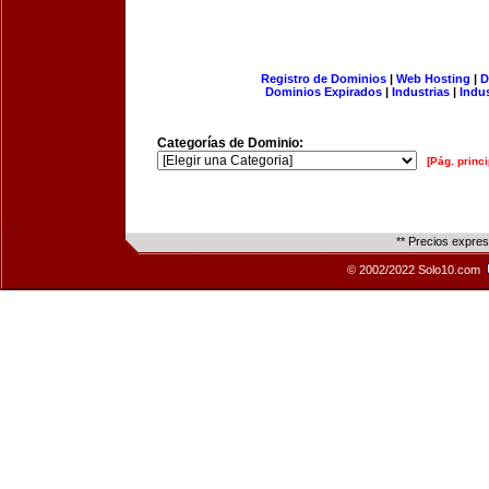
Registro de Dominios
|
Web Hosting
|
D
Dominios Expirados
|
Industrias
|
Indu
Categorías de Dominio:
[Pág. princi
** Precios expre
© 2002/2022 Solo10.com