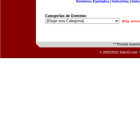
Dominios Expirados
|
Industrias
|
Indu
Categorías de Dominio:
[Pág. princi
** Precios expre
© 2002/2022 Solo10.com