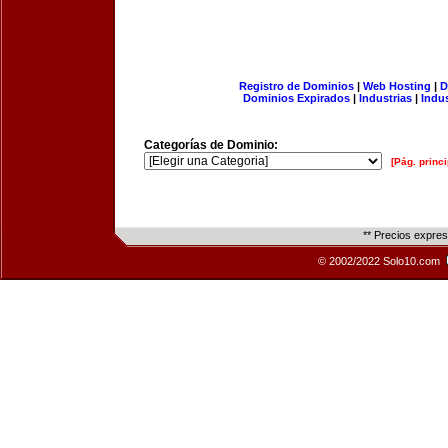
Registro de Dominios
|
Web Hosting
|
D
Dominios Expirados
|
Industrias
|
Indu
Categorías de Dominio:
[Pág. princi
** Precios expre
© 2002/2022 Solo10.com